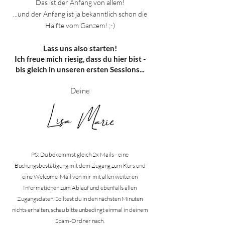
Das ist der Anfang von allem!
...und der Anfang ist ja bekanntlich schon die
Hälfte vom Ganzem! ;-)
Lass uns also starten!
Ich freue mich riesig, dass du hier bist -
bis gleich in unseren ersten Sessions...
Deine
PS: Du bekommst gleich 2x Mails - eine
Buchungsbestätigung mit dem Zugang zum Kurs und
eine Welcome-Mail von mir mit allen weiteren
Informationen zum Ablau
f und ebenfalls allen
Zugangsdaten. Solltest du in den nächsten Minuten
nichts erhalten, schau bitte unbeding
t einmal in deinem
Spam-Ordner nach.