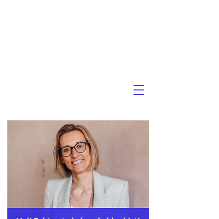
STANGIER
LISA MARIE
COACHING. MENTORING. SYSTEMAUFSTELLUNG.
- In Leadership
&
Life -