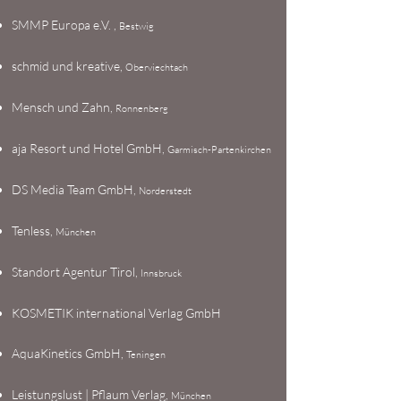
SMMP Europa e.V. ,
Bestwig
schmid und kreative,
Oberviechtach
Mensch und Zahn,
Ronnenberg
aja Resort und Hotel GmbH,
Garmisch-Partenkirchen
DS Media Team GmbH,
Norderstedt
Tenless,
München
Standort Agentur Tirol,
Innsbruck
KOSMETIK international Verlag GmbH
AquaKinetics GmbH,
Teningen
Leistungslust | Pflaum Verlag,
München