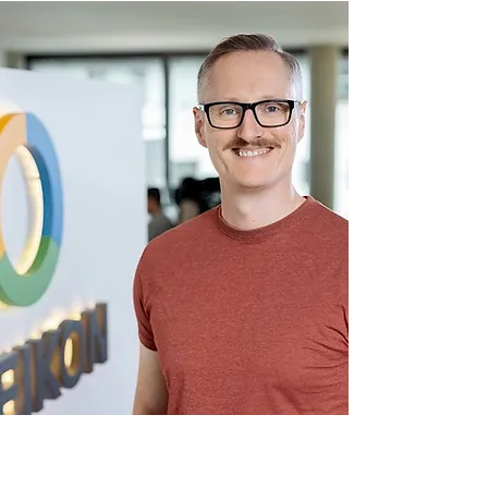
"Vielen Dank für diese gelungene Einheit mit
guten Denkanstößen!"
Birte Kölln
Geschäftsführende Gesellschafterin,
Koellbi-Training GbR