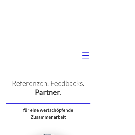
STANGIER
LISA MARIE
COACHING. MENTORING. SYSTEMAUFSTELLUNG.
- In Leadership
&
Life -
Referenzen. Feedbacks.
Partner.
für eine wertschöpfende
Zusammenarbeit