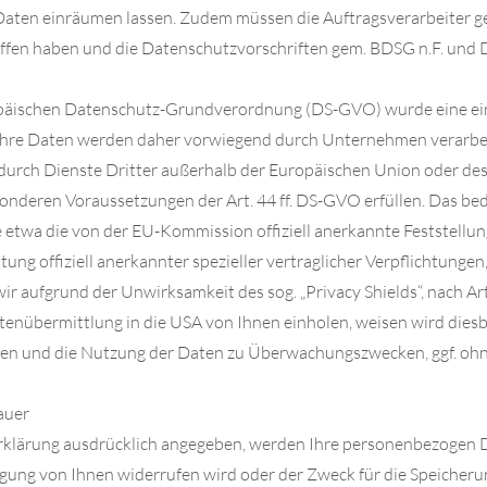
 Daten einräumen lassen. Zudem müssen die Auftragsverarbeiter g
fen haben und die Datenschutzvorschriften gem. BDSG n.F. und
päischen Datenschutz-Grundverordnung (DS-GVO) wurde eine ein
 Ihre Daten werden daher vorwiegend durch Unternehmen verarb
ng durch Dienste Dritter außerhalb der Europäischen Union oder d
sonderen Voraussetzungen der Art. 44 ff. DS-GVO erfüllen. Das bed
 etwa die von der EU-Kommission offiziell anerkannte Feststellu
ng offiziell anerkannter spezieller vertraglicher Verpflichtungen
ir aufgrund der Unwirksamkeit des sog. „Privacy Shields“, nach Art.
atenübermittlung in die USA von Ihnen einholen, weisen wird diesb
en und die Nutzung der Daten zu Überwachungszwecken, ggf. ohn
dauer
erklärung ausdrücklich angegeben, werden Ihre personenbezogen D
ligung von Ihnen widerrufen wird oder der Zweck für die Speicherun