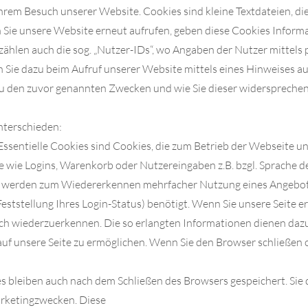
hrem Besuch unserer Website. Cookies sind kleine Textdateien, di
 Sie unsere Website erneut aufrufen, geben diese Cookies Inform
ählen auch die sog. „Nutzer-IDs“, wo Angaben der Nutzer mittels 
n Sie dazu beim Aufruf unserer Website mittels eines Hinweises 
u den zuvor genannten Zwecken und wie Sie dieser widersprechen
nterschieden:
Essentielle Cookies sind Cookies, die zum Betrieb der Webseite un
wie Logins, Warenkorb oder Nutzereingaben z.B. bzgl. Sprache d
s werden zum Wiedererkennen mehrfacher Nutzung eines Angebots
Feststellung Ihres Login-Status) benötigt. Wenn Sie unsere Seite e
ch wiederzuerkennen. Die so erlangten Informationen dienen daz
uf unsere Seite zu ermöglichen. Wenn Sie den Browser schließen o
s bleiben auch nach dem Schließen des Browsers gespeichert. Sie 
rketingzwecken. Diese