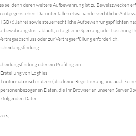
, es sei denn deren weitere Aufbewahrung ist zu Beweiszwecken er
 entgegenstehen. Darunter fallen etwa handelsrechtliche Aufbew
 HGB (6 Jahre) sowie steuerrechtliche Aufbewahrungspflichten na
fbewahrungsfrist abläuft, erfolgt eine Sperrung oder Löschung Ihr
Vertragsabschluss oder zur Vertragserfüllung erforderlich.
tscheidungsfindung
heidungsfindung oder ein Profiling ein.
Erstellung von Logfiles
ch informatorisch nutzen (also keine Registrierung und auch kei
e personenbezogenen Daten, die Ihr Browser an unseren Server üb
ie folgenden Daten:
zers;