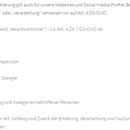
rung gilt auch für unsere Websites und Sozial-Media-Profile. Be
oder „Verarbeitung“ verweisen wir auf Art. 4 DS-GVO.
nd „Verantwortlicher“) i.S.d. Art. 4 Zif. 7 DS-GVO ist:
angier.com
 Stangier
ng und Kategorien betroffener Personen:
ber Art, Umfang und Zweck der Erhebung, Verarbeitung und Nutz
ten