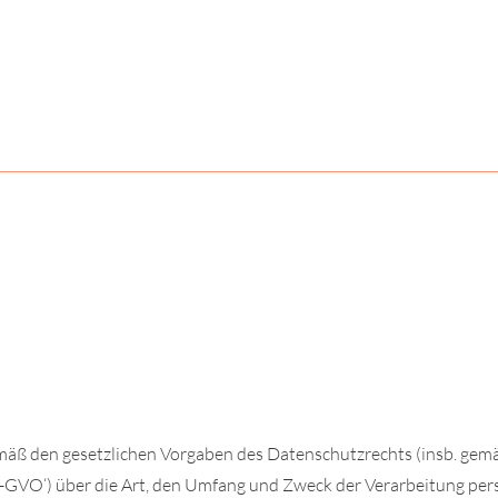
LISA MARIE
STANGIER
COACHING. MENTORING. SYSTEMAUFSTELLUNG.
für Unternehmen
Newsletter
Über mich
Referenzen
mäß den gesetzlichen Vorgaben des Datenschutzrechts (insb. gem
GVO‘) über die Art, den Umfang und Zweck der Verarbeitung pe