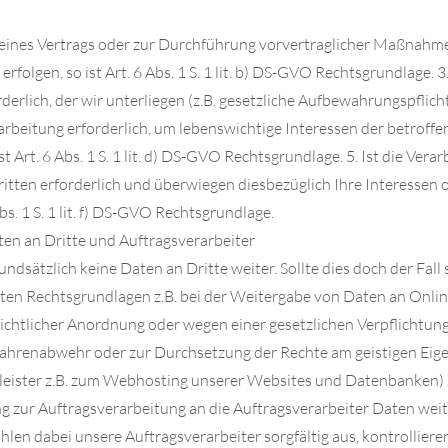
ng eines Vertrags oder zur Durchführung vorvertraglicher Maßnahm
 erfolgen, so ist Art. 6 Abs. 1 S. 1 lit. b) DS-GVO Rechtsgrundlage. 3
erlich, der wir unterliegen (z.B. gesetzliche Aufbewahrungspflichten),
arbeitung erforderlich, um lebenswichtige Interessen der betroff
st Art. 6 Abs. 1 S. 1 lit. d) DS-GVO Rechtsgrundlage. 5. Ist die Ve
ritten erforderlich und überwiegen diesbezüglich Ihre Interessen
Abs. 1 S. 1 lit. f) DS-GVO Rechtsgrundlage.
en an Dritte und Auftragsverarbeiter
ndsätzlich keine Daten an Dritte weiter. Sollte dies doch der Fall 
ten Rechtsgrundlagen z.B. bei der Weitergabe von Daten an Onli
richtlicher Anordnung oder wegen einer gesetzlichen Verpflichtu
fahrenabwehr oder zur Durchsetzung der Rechte am geistigen Ei
tleister z.B. zum Webhosting unserer Websites und Datenbanken) z
zur Auftragsverarbeitung an die Auftragsverarbeiter Daten weit
en dabei unsere Auftragsverarbeiter sorgfältig aus, kontrollier