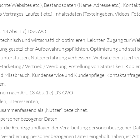
uchte Websites etc.), Bestandsdaten (Name, Adresse etc.), Kontak
 Vertrages, Laufzeit etc.), Inhaltsdaten (Texteingaben, Videos, Fo
t. 13 Abs. 1 c) DS-GVO
technisch und wirtschaftlich optimieren, Leichten Zugang zur Web
llung gesetzlicher Aufbewahrungspflichten, Optimierung und stati
nterstützen, Nutzererfahrung verbessern, Website benutzerfreun
arketing / Vertrieb / Werbung, Erstellung von Statistiken, Kopie
d Missbrauch, Kundenservice und Kundenpflege, Kontaktanfrage
en,
onen nach Art. 13 Abs. 1 e) DS-GVO
en, Interessenten,
usammenfassend als „Nutzer“ bezeichnet.
g personenbezogener Daten
ber die Rechtsgrundlagen der Verarbeitung personenbezogener Da
e Verarbeitung personenbezogenen Daten eingeholt haben, ist Art. 6