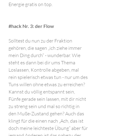
Energie gratis on top.
#hack
 Nr. 3: der Flow
Solltest du nun zu der Fraktion 
gehören, die sagen „ich ziehe immer 
mein Ding durch“ - wunderbar. Wie 
steht es dann bei dir ums Thema 
Loslassen, Kontrolle abgeben, mal 
rein spielerisch etwas tun - nur um des 
Tuns willen ohne etwas zu erreichen? 
Kannst du völlig entspannt sein, 
Fünfe gerade sein lassen, mit dir nicht 
zu streng sein und mal so richtig in 
den Muße-Zustand gehen? Auch das 
klingt für die einen nach „Ach, das ist 
doch meine leichteste Übung“ aber für 
jemand Anderen ist das nahezu der 