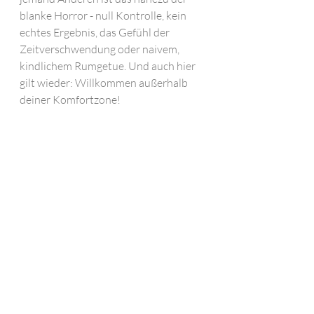
blanke Horror - null Kontrolle, kein 
echtes Ergebnis, das Gefühl der 
Zeitverschwendung oder naivem, 
kindlichem Rumgetue. Und auch hier 
gilt wieder: Willkommen außerhalb 
deiner Komfortzone!
Natürlich ist der Flow-Zustand, also 
der Zustand, in dem wir in Muße sind, 
in dem unsere Gehirnwellen in einen 
tagträumerischen, vielleicht sogar 
tranceartigen Modus wechseln, kein 
erstrebenswerter Dauerzustand. Aber 
er ist ein sehr wirksamer Begleiter, 
unser emotionaler Medizinmann, den 
wir zu Rate ziehen können, wenn der 
Rest der (Innen-) Welt am 
Durchdrehen ist. Im Flow bist du 