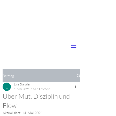
STANGIER
LISA MARIE
COACHING. MENTORING. SYSTEMAUFSTELLUNG.
- In Leadership
&
Life -
Beitrag
Lisa Stangier
1. Mai 2021
5 Min. Lesezeit
Über Mut, Disziplin und
Flow
Aktualisiert:
14. Mai 2021